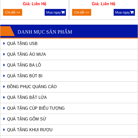
Giá: Liên Hệ
Giá: Liên Hệ
Chi tiết >>
Mua ngay
Chi tiết >>
Mua ngay
DANH MỤC SẢN PHẨM
QUÀ TẶNG USB
QUÀ TẶNG ÁO MƯA
QUÀ TẶNG BA LÔ
QUÀ TẶNG BÚT BI
ĐỒNG PHỤC QUẢNG CÁO
QUÀ TẶNG BẬT LỬA
QUÀ TẶNG CÚP BIỂU TƯỢNG
QUÀ TẶNG GỐM SỨ
QUÀ TẶNG KHUI RƯỢU