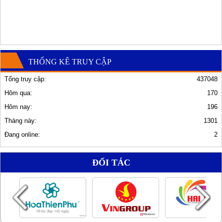
THỐNG KÊ TRUY CẬP
Tổng truy cập:
437048
Hôm qua:
170
Hôm nay:
196
Tháng này:
1301
Đang online:
2
ĐỐI TÁC