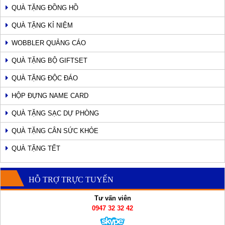
QUÀ TẶNG ĐỒNG HỒ
QUÀ TẶNG KỈ NIỆM
WOBBLER QUẢNG CÁO
QUÀ TẶNG BỘ GIFTSET
QUÀ TẶNG ĐỘC ĐÁO
HỘP ĐỰNG NAME CARD
QUÀ TẶNG SẠC DỰ PHÒNG
QUÀ TẶNG CÂN SỨC KHỎE
QUÀ TẶNG TẾT
HỖ TRỢ TRỰC TUYẾN
Tư vấn viên
0947 32 32 42