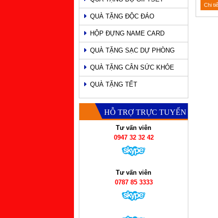
Chi ti
QUÀ TẶNG ĐỘC ĐÁO
HỘP ĐỰNG NAME CARD
QUÀ TẶNG SẠC DỰ PHÒNG
QUÀ TẶNG CÂN SỨC KHỎE
QUÀ TẶNG TẾT
HỖ TRỢ TRỰC TUYẾN
Tư vấn viên
0947 32 32 42
Tư vấn viên
0787 85 3333