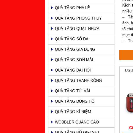
Kích 
QUÀ TẶNG PHA LÊ
nhiều 
– Tất
QUÀ TẶNG PHONG THUỶ
ảnh, h
QUÀ TẶNG QUẠT NHỰA
tổ ch
mục ti
QUÀ TẶNG SỔ DA
– Thời
QUÀ TẶNG GIA DỤNG
QUÀ TẶNG SƠN MÀI
QUÀ TẶNG ĐẠI HỘI
USB
QUÀ TẶNG TRANH ĐỒNG
QUÀ TẶNG TÚI VẢI
QUÀ TẶNG ĐỒNG HỒ
QUÀ TẶNG KỈ NIỆM
WOBBLER QUẢNG CÁO
G
QUÀ TẶNG BỘ GIFTSET