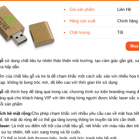
Giá sản phẩm
Liên Hệ
Hãng sản xuất
Chính hãng
Chất lượng
Tốt
Mua
gỗ
sử dụng chất liệu tự nhiên thân thiện môi trường, tạo cảm giác gần gũi, s
và hấp dẫn.
m của chất liệu gỗ và tre là dễ chạm khắc một cách sắc sảo với nhiều họa ti
ạp, không bị bong tróc mờ, độ bền cao với thời gian khi sử dụng
gỗ
rất thích hợp để tặng quà trong các chương trình sự kiện branding mang 
tặng quà cho khách hàng VIP với tên riêng từng người được khắc laser sắc 
mỗi sản phẩm
tích bề mặt rộng:
Cho phép chạm khắc với nhiều yêu cầu cao về mặt họa tiế
kế, bề mặt đủ rộng để có thể gia tăng lượng thông tin truyền tải khi cần thiết.
laser:
Là một ưu điểm nổi trội của chất liệu gỗ, nét khắc với màu nâu đen tr
 sự tự nhiên, hết sức sang trọng và lôi cuốn.
Có thể in hình ảnh thương hiệu, hoặc một bức tranh trên bề mặt