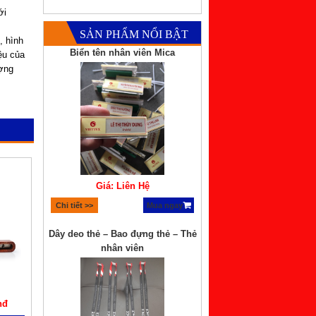
ới
SẢN PHẨM NỔI BẬT
, hình
Biển tên nhân viên Mica
ệu của
ượng
Giá: Liên Hệ
Chi tiết >>
Mua ngay
Dây deo thẻ – Bao đựng thẻ – Thẻ
nhân viên
nđ