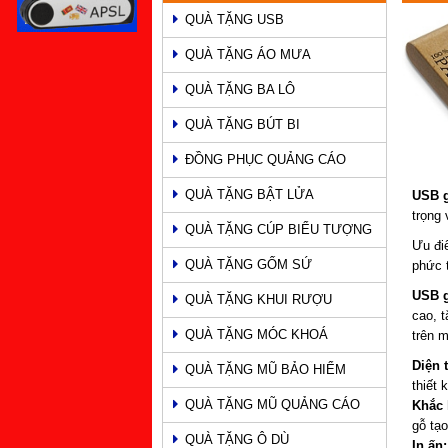
QUÀ TẶNG USB
PHẨM
QUÀ TẶNG ÁO MƯA
QUÀ TẶNG BA LÔ
QUÀ TẶNG BÚT BI
ĐỒNG PHỤC QUẢNG CÁO
QUÀ TẶNG BẬT LỬA
USB 
trọng 
QUÀ TẶNG CÚP BIỂU TƯỢNG
Ưu điể
QUÀ TẶNG GỐM SỨ
phức t
USB 
QUÀ TẶNG KHUI RƯỢU
cao, 
QUÀ TẶNG MÓC KHOÁ
trên 
Diện 
QUÀ TẶNG MŨ BẢO HIỂM
thiết 
QUÀ TẶNG MŨ QUẢNG CÁO
Khắc 
gỗ tạo
QUÀ TẶNG Ô DÙ
In ấn: