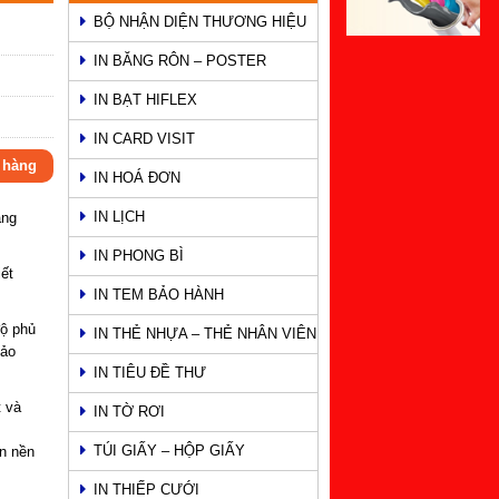
BỘ NHẬN DIỆN THƯƠNG HIỆU
IN BĂNG RÔN – POSTER
IN BẠT HIFLEX
IN CARD VISIT
 hàng
IN HOÁ ĐƠN
IN LỊCH
ang
IN PHONG BÌ
ết
IN TEM BẢO HÀNH
độ phủ
IN THẺ NHỰA – THẺ NHÂN VIÊN
sảo
IN TIÊU ĐỀ THƯ
t và
IN TỜ RƠI
TÚI GIẤY – HỘP GIẤY
ên nền
IN THIẾP CƯỚI