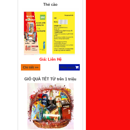
Thẻ cào
Giá: Liên Hệ
Chi tiết >>
Mua ngay
GIỎ QUÀ TẾT TỪ trên 1 triệu