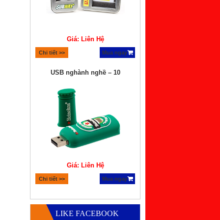
Giá: Liên Hệ
Chi tiết >>
Mua ngay
USB nghành nghề – 10
Giá: Liên Hệ
Chi tiết >>
Mua ngay
Quà tặng bộ xếp hình lego
LIKE FACEBOOK