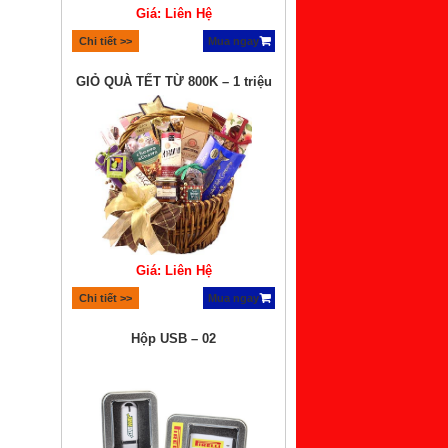
Giá: Liên Hệ
Chi tiết >>
Mua ngay
GIỎ QUÀ TẾT TỪ 800K – 1 triệu
Giá: Liên Hệ
Chi tiết >>
Mua ngay
Hộp USB – 02