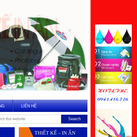
NG
LIÊN HỆ
THIẾT KẾ – IN ẤN