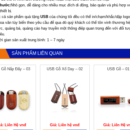
thước:
Nhỏ gọn, dễ dàng cho nhiều mục đích di động, bảo quản và phù hợp v
thiết bị.
 cả sản phẩm quà tặng
USB
của chúng tôi đều có thể in/chạm/khắc/dập logo
oa văn tùy biến theo yêu cầu để qua đó quý khách có thể tôn vinh thương hi
ức, quảng bá, quảng cáo hay truyền một thông điệp quan trọng đến với đối t
êu.
 gian sản xuất trung bình: 1 – 7 ngày
SẢN PHẨM LIÊN QUAN
 Gỗ Nắp Đẩy – 03
USB Gỗ Xổ Day – 02
USB Gỗ – 01
iá: Liên Hệ vnđ
Giá: Liên hệ vnđ
Giá: Liên Hệ v