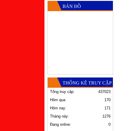
BẢN ĐỒ
THỐNG KÊ TRUY CẬP
Tổng truy cập:
437023
Hôm qua:
170
Hôm nay:
171
Tháng này:
1276
Đang online:
0