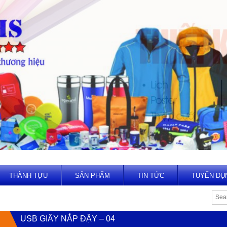
THÀNH TỰU
SẢN PHẨM
TIN TỨC
TUYỂN DỤ
USB GIẤY NẮP ĐẬY – 04