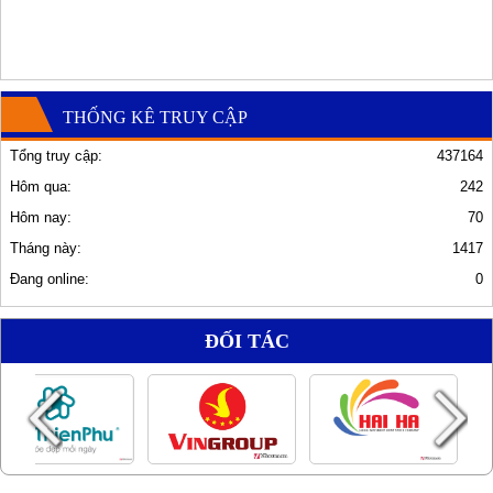
THỐNG KÊ TRUY CẬP
Tổng truy cập:
437164
Hôm qua:
242
Hôm nay:
70
Tháng này:
1417
Đang online:
0
ĐỐI TÁC