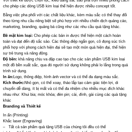
Với thiết kế được chọn lọc, kiểu dáng sắc sảo pha trộn nhiều phong cách
cho phép các dòng USB kim loại thể hiện được nhiều concept tốt.
Bằng việc pha phối với các chất liệu khác, kèm màu sắc có thể thay đổi
theo từng nhu cầu riêng biệt sẽ phù hợp với nhiều chiến dịch quảng cáo,
marketing, branding, quảng bá cũng như các nhu cầu quà tặng khác.
Bề mặt kim loại:
Cho phép các bản in được thể hiện một cách hoàn
toàn và đạt đến độ sắc sảo. Các thông điệp ngắn gọn, cô đọng súc tích
phối hợp với phong cách hiện đại sẽ tạo một món quà hiện đại, thể hiện
sự trẻ trung và năng động.
Độ bền:
khả năng chịu va đập cao tạo cho các sản phẩm USB kim loại
một đồ bền xuất sắc, qua đó người sử dụng không phải lo lắng trong quá
trình sử dụng.
In ấn:
Logo, thông điệp, hình ảnh vector và có thể đa dạng màu sắc.
Kích thước:
Nhỏ gọn, có thể xoay, tháo lắp tạo cảm giác tiện lợi, di
chuyển dễ dàng, ít bị mất và có thể đa nhiệm cho nhiều mục đích khác
nhau như: Khui bia; móc khóa; đèn pin; cài, đính, gài cùng các quà tặng
khác
Branding và Thiết kế
In ấn (Printing)
Khắc laser (Engraving)
– Tất cả sản phẩm quà tặng USB của chúng tôi đều có thể