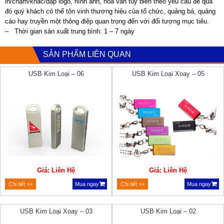
in/chạm/khắc/dập logo, hình ảnh, hoa văn tùy biến theo yêu cầu để qua
đó quý khách có thể tôn vinh thương hiệu của tổ chức, quảng bá, quảng
cáo hay truyền một thông điệp quan trọng đến với đối tượng mục tiêu.
– Thời gian sản xuất trung bình: 1 – 7 ngày
SẢN PHẨM LIÊN QUAN
USB Kim Loại – 06
USB Kim Loại Xoay – 05
Giá: Liên Hệ
Giá: Liên Hệ
Chi tiết >>
Mua ngay
Chi tiết >>
Mua ngay
USB Kim Loại Xoay – 03
USB Kim Loại – 02