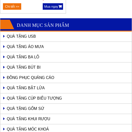
Chi tiết >>
Mua ngay
DANH MỤC SẢN PHẨM
QUÀ TẶNG USB
QUÀ TẶNG ÁO MƯA
QUÀ TẶNG BA LÔ
QUÀ TẶNG BÚT BI
ĐỒNG PHỤC QUẢNG CÁO
QUÀ TẶNG BẬT LỬA
QUÀ TẶNG CÚP BIỂU TƯỢNG
QUÀ TẶNG GỐM SỨ
QUÀ TẶNG KHUI RƯỢU
QUÀ TẶNG MÓC KHOÁ