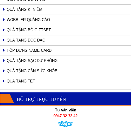
QUÀ TẶNG KỈ NIỆM
WOBBLER QUẢNG CÁO
QUÀ TẶNG BỘ GIFTSET
QUÀ TẶNG ĐỘC ĐÁO
HỘP ĐỰNG NAME CARD
QUÀ TẶNG SẠC DỰ PHÒNG
QUÀ TẶNG CÂN SỨC KHỎE
QUÀ TẶNG TẾT
HỖ TRỢ TRỰC TUYẾN
Tư vấn viên
0947 32 32 42