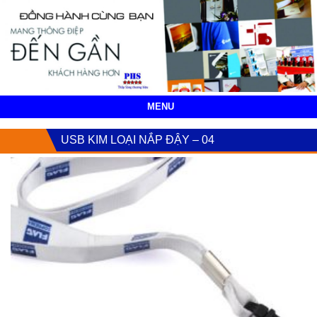
MENU
USB KIM LOẠI NẮP ĐẬY – 04