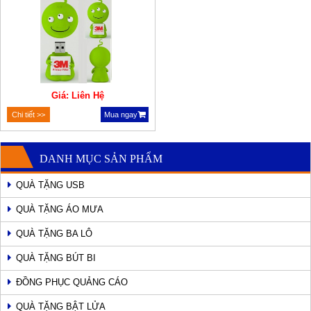
Giá: Liên Hệ
Chi tiết >>
Mua ngay
DANH MỤC SẢN PHẨM
QUÀ TẶNG USB
QUÀ TẶNG ÁO MƯA
QUÀ TẶNG BA LÔ
QUÀ TẶNG BÚT BI
ĐỒNG PHỤC QUẢNG CÁO
QUÀ TẶNG BẬT LỬA