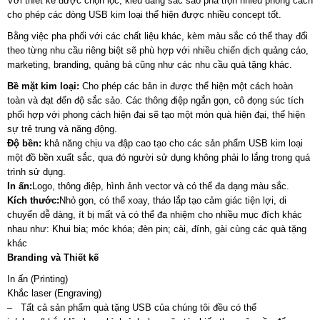
Với thiết kế được chọn lọc, kiểu dáng sắc sảo pha trộn nhiều phong cách
cho phép các dòng USB kim loại thể hiện được nhiều concept tốt.
Bằng việc pha phối với các chất liệu khác, kèm màu sắc có thể thay đổi
theo từng nhu cầu riêng biệt sẽ phù hợp với nhiều chiến dịch quảng cáo,
marketing, branding, quảng bá cũng như các nhu cầu quà tặng khác.
Bề mặt kim loại:
Cho phép các bản in được thể hiện một cách hoàn
toàn và đạt đến độ sắc sảo. Các thông điệp ngắn gọn, cô đọng súc tích
phối hợp với phong cách hiện đại sẽ tạo một món quà hiện đại, thể hiện
sự trẻ trung và năng động.
Độ bền:
khả năng chịu va đập cao tạo cho các sản phẩm USB kim loại
một đồ bền xuất sắc, qua đó người sử dụng không phải lo lắng trong quá
trình sử dụng.
In ấn:
Logo, thông điệp, hình ảnh vector và có thể đa dạng màu sắc.
Kích thước:
Nhỏ gọn, có thể xoay, tháo lắp tạo cảm giác tiện lợi, di
chuyển dễ dàng, ít bị mất và có thể đa nhiệm cho nhiều mục đích khác
nhau như: Khui bia; móc khóa; đèn pin; cài, đính, gài cùng các quà tặng
khác
Branding và Thiết kế
In ấn (Printing)
Khắc laser (Engraving)
– Tất cả sản phẩm quà tặng USB của chúng tôi đều có thể