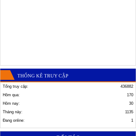
THỐNG KÊ TRUY CẬP
Tổng truy cập:
436882
Hôm qua:
170
Hôm nay:
30
Tháng này:
1135
Đang online:
1