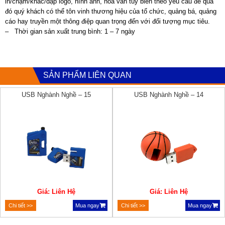
in/chạm/khắc/dập logo, hình ảnh, hoa văn tùy biến theo yêu cầu để qua
đó quý khách có thể tôn vinh thương hiệu của tổ chức, quảng bá, quảng
cáo hay truyền một thông điệp quan trọng đến với đối tượng mục tiêu.
– Thời gian sản xuất trung bình: 1 – 7 ngày
SẢN PHẨM LIÊN QUAN
USB Nghành Nghề – 15
USB Nghành Nghề – 14
Giá: Liên Hệ
Giá: Liên Hệ
Chi tiết >>
Mua ngay
Chi tiết >>
Mua ngay