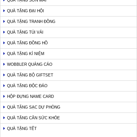
QUÀ TẶNG SƠN MÀI
QUÀ TẶNG ĐẠI HỘI
QUÀ TẶNG TRANH ĐỒNG
QUÀ TẶNG TÚI VẢI
QUÀ TẶNG ĐỒNG HỒ
QUÀ TẶNG KỈ NIỆM
WOBBLER QUẢNG CÁO
QUÀ TẶNG BỘ GIFTSET
QUÀ TẶNG ĐỘC ĐÁO
HỘP ĐỰNG NAME CARD
QUÀ TẶNG SẠC DỰ PHÒNG
QUÀ TẶNG CÂN SỨC KHỎE
QUÀ TẶNG TẾT