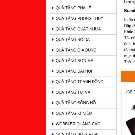
hưởn
QUÀ TẶNG PHA LÊ
Brand
QUÀ TẶNG PHONG THUỶ
In ấn 
Dập (
QUÀ TẶNG QUẠT NHỰA
Khắc l
Tất c
QUÀ TẶNG SỔ DA
ảnh, h
tổ ch
QUÀ TẶNG GIA DỤNG
mục ti
QUÀ TẶNG SƠN MÀI
Thời g
QUÀ TẶNG ĐẠI HỘI
QUÀ TẶNG TRANH ĐỒNG
USB 
QUÀ TẶNG TÚI VẢI
QUÀ TẶNG ĐỒNG HỒ
QUÀ TẶNG KỈ NIỆM
WOBBLER QUẢNG CÁO
QUÀ TẶNG BỘ GIFTSET