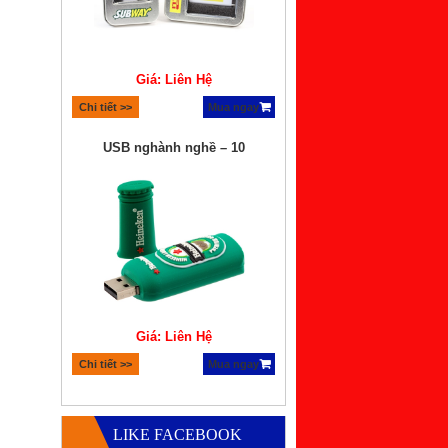
Chi tiết >>
Mua ngay
USB nghành nghề – 10
Giá: Liên Hệ
Chi tiết >>
Mua ngay
Quà tặng bộ xếp hình lego
LIKE FACEBOOK