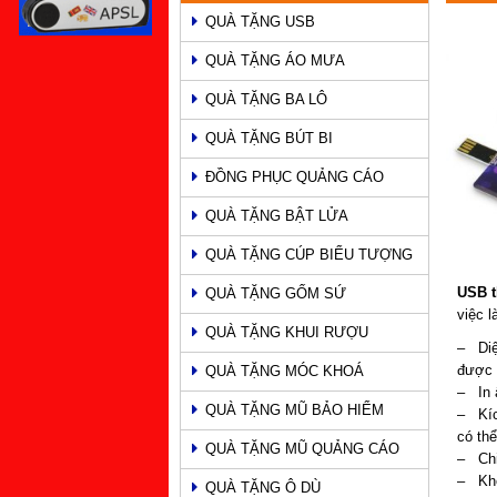
QUÀ TẶNG USB
PHẨM
QUÀ TẶNG ÁO MƯA
QUÀ TẶNG BA LÔ
QUÀ TẶNG BÚT BI
ĐỒNG PHỤC QUẢNG CÁO
QUÀ TẶNG BẬT LỬA
QUÀ TẶNG CÚP BIỂU TƯỢNG
USB t
QUÀ TẶNG GỐM SỨ
việc l
QUÀ TẶNG KHUI RƯỢU
– Diện
được n
QUÀ TẶNG MÓC KHOÁ
– In ấ
QUÀ TẶNG MŨ BẢO HIỂM
– Kíc
có th
QUÀ TẶNG MŨ QUẢNG CÁO
– Chip
– Khô
QUÀ TẶNG Ô DÙ