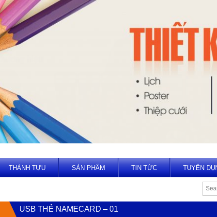
THÀNH TỰU
SẢN PHẨM
TIN TỨC
TUYỂN DỤ
USB THẺ NAMECARD – 01