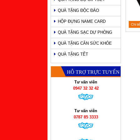
QUÀ TẶNG ĐỘC ĐÁO
HỘP ĐỰNG NAME CARD
Chi ti
QUÀ TẶNG SẠC DỰ PHÒNG
QUÀ TẶNG CÂN SỨC KHỎE
QUÀ TẶNG TẾT
HỖ TRỢ TRỰC TUYẾN
Tư vấn viên
0947 32 32 42
Tư vấn viên
0787 85 3333