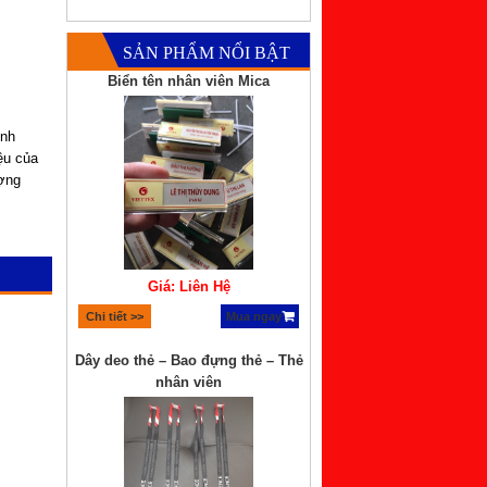
SẢN PHẨM NỔI BẬT
ình
ệu của
ượng
Giá: Liên Hệ
Chi tiết >>
Mua ngay
Dây deo thẻ – Bao đựng thẻ – Thẻ
nhân viên