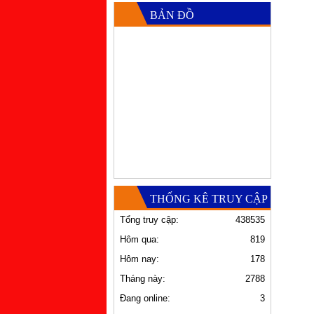
BẢN ĐỒ
THỐNG KÊ TRUY CẬP
Tổng truy cập:
438535
Hôm qua:
819
Hôm nay:
178
Tháng này:
2788
Đang online:
3