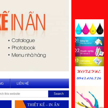
NG
LIÊN HỆ
THIẾT KẾ – IN ẤN