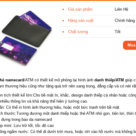
Giá sản phẩm
Liên Hệ
Hãng sản xuất
Chính hãng
Chất lượng
Tốt
Mua
hẻ namecard
/ATM có thiết kế mô phỏng lại hình ảnh
danh thiếp/ATM
giúp c
àm thương hiệu cũng như tặng quà trở nên sang trọng, đẳng cấp và có nét rất
 tích thiết kế lớn:Cho bề mặt In, khắc, design danh thiếp cá nhân hoặc công
hiều thông tin và khả năng thể hiện ý tưởng cao.
n: Có thể in hình ảnh thương hiệu, hoặc một bức tranh trên bề mặt
h thước:Tương đương một danh thiếp hoặc thẻ ATM nhỏ gọn, tiện lợi, thời t
ể đựng trong bao da namecard
 mini: Lưu trữ tốt, tốc độ cao
ng ngấm nước: Có thể đi dưới trời mưa, hoặc rớt vào hồ nước mà không b