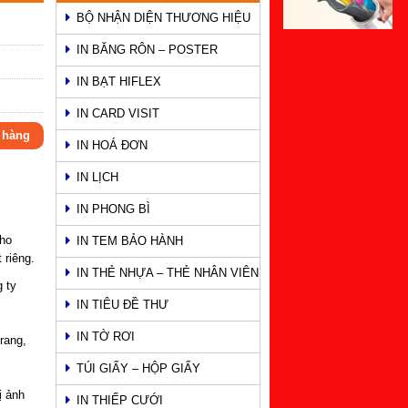
BỘ NHẬN DIỆN THƯƠNG HIỆU
IN BĂNG RÔN – POSTER
IN BẠT HIFLEX
IN CARD VISIT
 hàng
IN HOÁ ĐƠN
IN LỊCH
IN PHONG BÌ
ho
IN TEM BẢO HÀNH
 riêng.
IN THẺ NHỰA – THẺ NHÂN VIÊN
 ty
IN TIÊU ĐỀ THƯ
IN TỜ RƠI
rang,
TÚI GIẤY – HỘP GIẤY
Biển tên nhân viên Mica
ị ảnh
IN THIẾP CƯỚI