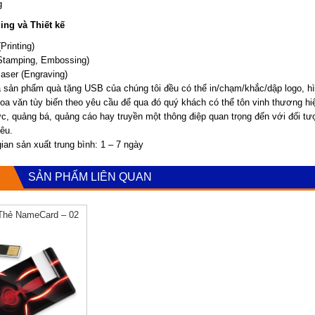
g
ing và Thiết kế
(Printing)
Stamping, Embossing)
aser (Engraving)
ả sản phẩm quà tặng USB của chúng tôi đều có thể in/chạm/khắc/dập logo, h
oa văn tùy biến theo yêu cầu để qua đó quý khách có thể tôn vinh thương hi
ức, quảng bá, quảng cáo hay truyền một thông điệp quan trọng đến với đối t
êu.
ian sản xuất trung bình: 1 – 7 ngày
SẢN PHẨM LIÊN QUAN
Thẻ NameCard – 02